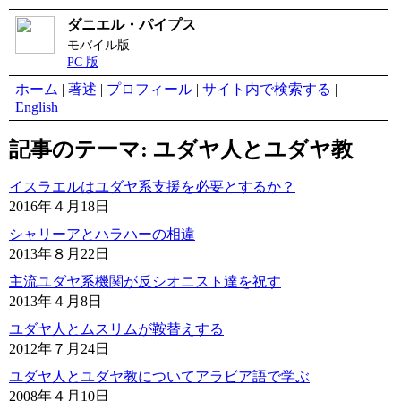
ダニエル・パイプス
モバイル版
PC 版
ホーム
|
著述
|
プロフィール
|
サイト内で検索する
|
English
記事のテーマ: ユダヤ人とユダヤ教
イスラエルはユダヤ系支援を必要とするか？
2016年４月18日
シャリーアとハラハーの相違
2013年８月22日
主流ユダヤ系機関が反シオニスト達を祝す
2013年４月8日
ユダヤ人とムスリムが鞍替えする
2012年７月24日
ユダヤ人とユダヤ教についてアラビア語で学ぶ
2008年４月10日