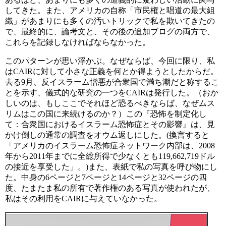
してきた。また、アメリカの自称「市民権と唱道の最大組
織」があまりにも多くの汚いトリックで私を欺いてきたの
で、最終的に、論考文と、その後の追加ブログの両方で、
これらを記録しなければならなかった。
このパターンが思い浮かぶ。なぜならば、今回に限り、私
はCAIRに対して小さな正義を何とか得ようとしたからだ。
去る9月、反イスラーム憎悪が合衆国で満ち潮だと称するこ
とを示す、儀式的な研究の一つをCAIRは発行した。（おか
しいのは、もしここでそれほど恐るべきならば、なぜムス
リムはこの国に来続けるのか？）この『恐怖を制定化し
て：合衆国におけるイスラーム恐怖症とその影響』は、見
かけ倒しの通常の調査をオウム返しにした。(換言すると
「アメリカのイスラーム恐怖症ネットワーク内部は、2008
年から2011年までに全総所得で少なくとも119,662,719ドル
の接近を享受した」。)また、表紙で私の写真を呼び物にし
た。中身の6ページと7ページと14ページと32ページの四
度、たまたま私の所有で著作権のある写真が使われたが、
私はその利用をCAIRに与えていなかった。