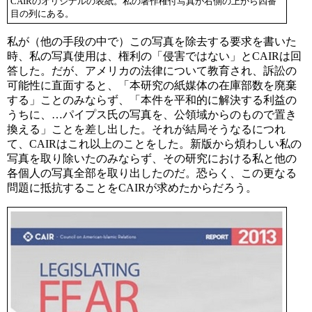
CAIRのオリジナルの表紙。私の著作権付写真が右側の上から四番
目の列にある。
私が（他の手段の中で）この写真を除去する要求を書いた
時、私の写真使用は、権利の「侵害ではない」とCAIRは回
答した。だが、アメリカの法律について教育され、訴訟の
可能性に直面すると、「本研究の紙媒体の在庫部数を廃棄
する」ことのみならず、「本件を平和的に解決する利益の
うちに、…パイプス氏の写真を、公領域からのもので置き
換える」ことを差し出した。それが結局そうなるにつれ
て、CAIRはこれ以上のことをした。新版から煩わしい私の
写真を取り除いたのみならず、その研究における私と他の
各個人の写真全部を取り出したのだ。恐らく、この更なる
問題に抵抗することをCAIRが求めたからだろう。