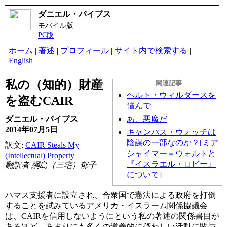
ダニエル・パイプス
モバイル版
PC版
ホーム
|
著述
|
プロフィール
|
サイト内で検索する
|
English
私の（知的）財産
関連記事
ヘルト・ウィルダースを
を盗むCAIR
憎んで
あ、悪魔だ
ダニエル・パイプス
2014年07月5日
キャンパス・ウォッチは
陰謀の一部なのか？[ミア
訳文:
CAIR Steals My
シャイマー＝ウォルトと
(Intellectual) Property
『イスラエル・ロビー』
翻訳者 綱島（三宅）郁子
について]
ハマス支援者に設立され、合衆国で憲法による政府を打倒
することを試みているアメリカ・イスラーム関係協議会
は、CAIRを信用しないようにという私の著述の関係書目が
あるほど、あまりにも多くの道義的に疑わしい活動に関与