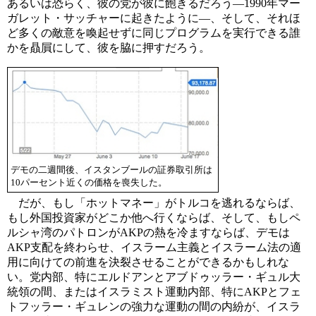
あるいは恐らく、彼の党が彼に飽きるだろう―1990年マー
ガレット・サッチャーに起きたように―、そして、それほ
ど多くの敵意を喚起せずに同じプログラムを実行できる誰
かを贔屓にして、彼を脇に押すだろう。
デモの二週間後、イスタンブールの証券取引所は
10パーセント近くの価格を喪失した。
だが、もし「ホットマネー」がトルコを逃れるならば、
もし外国投資家がどこか他へ行くならば、そして、もしペ
ルシャ湾のパトロンがAKPの熱を冷ますならば、デモは
AKP支配を終わらせ、イスラーム主義とイスラーム法の適
用に向けての前進を決裂させることができるかもしれな
い。党内部、特にエルドアンとアブドゥッラー・ギュル大
統領の間、またはイスラミスト運動内部、特にAKPとフェ
トフッラー・ギュレンの強力な運動の間の内紛が、イスラ