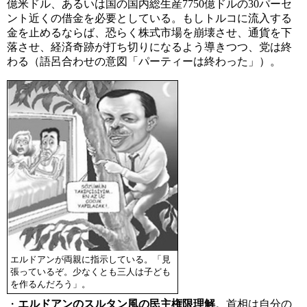
億米ドル、あるいは国の国内総生産7750億ドルの30パーセ
ント近くの借金を必要としている。もしトルコに流入する
金を止めるならば、恐らく株式市場を崩壊させ、通貨を下
落させ、経済奇跡が打ち切りになるよう導きつつ、党は終
わる（語呂合わせの意図「パーティーは終わった」）。
エルドアンが両親に指示している。「見
張っているぞ。少なくとも三人は子ども
を作るんだろう」。
・
エルドアンのスルタン風の民主権限理解
。首相は自分の