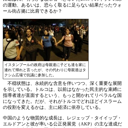
の運動、あるいは、恐らく取るに足らない結果だったウォ
ール街占拠に比肩できるか？
イスタンブールの政府は母親達に子ども達を家に
連れて帰れと言ったが、その代わりに母親達はタ
クシム広場で抗議に参加した。
不穏状態は、永続的な含意を伴いつつ、深く重要な展開
を示している。トルコは、以前はなかった民主的な束縛に
指導者達が直面するという、もっと開かれてリベラルな国
になってきた。だが、それがトルコでどれほどイスラーム
の役割を変えるかは、主に経済に依存している。
中国のような物質的な成長は、レジェップ・タイイップ・
エルドアンと彼が率いる公正発展党（AKP）の主な達成だ