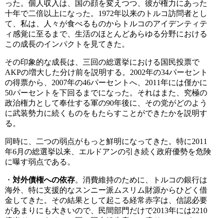
った。個人収入は、国の顔を変えつつ、彼が権力にあった
十年で二倍以上になった。1972年以来のトルコ訪問者とし
て、私は、人々が食べるものからトルコのアイデンティテ
ィ感覚に至るまで、生活のほとんどあらゆる分野における
この成長のインパクトを見てきた。
その印象的な成長は、三回の総選挙における国民投票で
AKPの増大した分け前を説明する。2002年の34パーセント
の得票から、2007年の46パーセントへ、2011年には僅かに
50パーセントを下回るまでになった。それはまた、究極の
政治権力として奉仕する軍の90年後に、その党がどのよう
に武装勢力に続くものをもたらすことができたかを説明す
る。
同時に、二つの弱点がもっと鮮明になってきた。特に2011
年6月の総選挙以来、エルドアンの引き続く政府優勢を危険
に曝す弱点である。
・
対外債権への依存
。消費維持のために、トルコの銀行は
海外、特に支援的なスンニー派ムスリム財源からひどく借
金してきた。その結果として起こる経常赤字は、信認必要
があまりにも大きいので、民間部門だけで2013年には2210