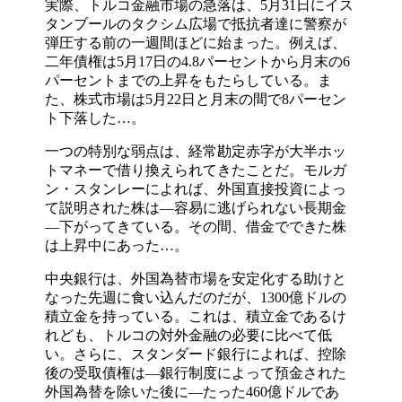
実際、トルコ金融市場の急落は、5月31日にイス
タンブールのタクシム広場で抵抗者達に警察が
弾圧する前の一週間ほどに始まった。例えば、
二年債権は5月17日の4.8パーセントから月末の6
パーセントまでの上昇をもたらしている。ま
た、株式市場は5月22日と月末の間で8パーセン
ト下落した…。
一つの特別な弱点は、経常勘定赤字が大半ホッ
トマネーで借り換えられてきたことだ。モルガ
ン・スタンレーによれば、外国直接投資によっ
て説明された株は―容易に逃げられない長期金
―下がってきている。その間、借金でできた株
は上昇中にあった…。
中央銀行は、外国為替市場を安定化する助けと
なった先週に食い込んだのだが、1300億ドルの
積立金を持っている。これは、積立金であるけ
れども、トルコの対外金融の必要に比べて低
い。さらに、スタンダード銀行によれば、控除
後の受取債権は―銀行制度によって預金された
外国為替を除いた後に―たった460億ドルであ