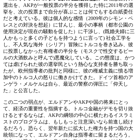
選出を、AKPが一般投票の半分を獲得した特に2011年の選
挙を、次の投票まで自分が喜ぶことは何でもする白紙委任
だと考えている。彼は個人的な感情（2009年のシモン・ペ
レスとの対決を想起）に甘んじ、最小の事柄（都市公園の
使用決定が現在の騒動を促した）に干渉し、(既婚夫婦に三
人かもっと多くの子どもを持つように言って) 社会工学を
し、不人気な海外（シリア）冒険にトルコを巻き込み、彼
に投票しなかった有権者の半分を（モスクで性交するビー
ルの大酒飲みと呼んで)悪魔化している。この態度は、かつ
ては虐げられた彼の選挙民という熱心な支持者を勝ち取っ
たが、欧州指導者の批判と同様に、彼の権威主義に憤る増
加中のトルコ人の怒りに働きかけてきた。ドイツ首相のア
ンゲラ・メルケルは自ら、最近の警察の弾圧に「仰天し
た」と公言した。
この二つの弱点が、エルドアンやAKPや国の将来にとっ
て、経済の重要性を指摘する。トルコ金融がデモを切り抜
けるとするならば、AKPの綱領の中心に横たわるイスラミ
ストのプログラムは、もしもっと注意深いなら前進し続け
るだろう。恐らく、翌年新たに拡大した権力を持つ国の大
統領になって、エルドアン自身は指導者に留まるだろう。