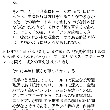
る。
それで、もし「利率ロビー」が本当に出口に走
ったら、中央銀行は方針を守ることができなか
った。その場合、トルコは金利を上げなければ
ならないだろうが、それは成長を害するであろ
う。そしてその後、エルドアンが統轄してき
た、彼の人気の主な源泉の一つである経済奇跡
は、奇術のように見えるかもしれない。
2013年7月1日追記:『新しい政治家』の「投資家達はトルコ
から追い出されるだろうか」で、エリザベス・スティーブ
ンスは問う。彼女の答えは以下の通り。
それは本当に彼らが誰なのかによる。
湾岸の首長達にとって、トルコは安全な投資避
難所であり続けており、トルコに流入し、金融
バブルと高いインフレーションを煽ったのは、
アラブ・マネーである。これらの投資家達は、
エルドアンが採用する抵抗者達の鎮圧戦略に関
心がなさそうである。アラブの春の後、西洋諸