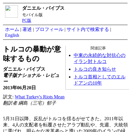
ダニエル・パイプス
モバイル版
PC版
ホーム
|
著述
|
プロフィール
|
サイト内で検索する
|
English
トルコの暴動が意
関連記事
中東の永続的な対抗心の
味するもの
イラン対トルコ
トルコの良き知らせ
ダニエル・パイプス
電子版ナショナル・レビュ
トルコ首相としてのエル
ー
ドアンの10年
2013年06月20日
訳文:
What Turkey's Riots Mean
翻訳者 綱島（三宅）郁子
5月31日以降、反乱がトルコを揺るがせてきた。2011年以
来、4人の支配者を転覆させたアラブ動乱や、先週、大統領
に選ばれ、明らかな改革者へと導いた2009年のイランの緑