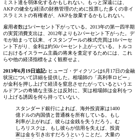
ミスト達を弱体化するかもしれない。もっと深遠には、
AKP の健全な経済の財務管理のために投票した多くの非イ
スラミストの有権者が、AKPを放棄するかもしれない。
雇用者数は5パーセント下がっている。2013年の第一四半期
の実質消費支出は、2012年よりも2パーセント下がった。デ
モが始まって以来、イスタンブールの株式売買は10パーセ
ント下がり、金利は約50パーセント上がっている。トルコ
におけるイスラーム主義の将来を査定するためには、これ
らや他の経済指標をよく観察せよ。
2013年6月19日追記:
ヒューゴ・ディクソンは6月17日の金融
状況について詳細を提供した。相場師の「高利率ロビー」
が金利を押し上げて経済を窒息させたがっているというエ
ルドアンの奇矯な主張とは反対に、実は相場師は金利をつ
り上げる誘因を何ら持っていない。
スタンダード銀行によれば、海外投資家は1400
億ドルの内国債と普通株を所有している。もし
利率が上がれば、彼らは金銭を失うだろう。む
しろリスクは、もし彼らが信用を失えば、投資
家は金を引き出すだろうということだ。大量の