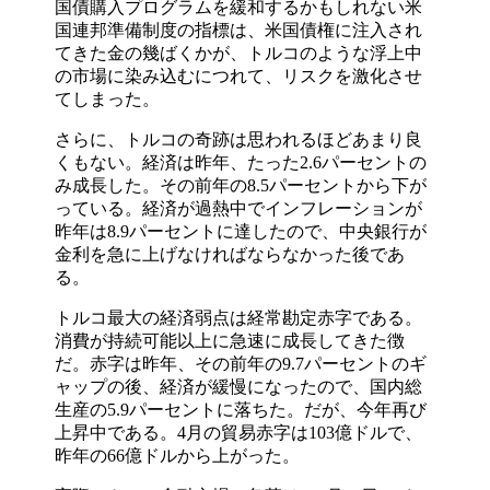
国債購入プログラムを緩和するかもしれない米
国連邦準備制度の指標は、米国債権に注入され
てきた金の幾ばくかが、トルコのような浮上中
の市場に染み込むにつれて、リスクを激化させ
てしまった。
さらに、トルコの奇跡は思われるほどあまり良
くもない。経済は昨年、たった2.6パーセントの
み成長した。その前年の8.5パーセントから下が
っている。経済が過熱中でインフレーションが
昨年は8.9パーセントに達したので、中央銀行が
金利を急に上げなければならなかった後であ
る。
トルコ最大の経済弱点は経常勘定赤字である。
消費が持続可能以上に急速に成長してきた徴
だ。赤字は昨年、その前年の9.7パーセントのギ
ャップの後、経済が緩慢になったので、国内総
生産の5.9パーセントに落ちた。だが、今年再び
上昇中である。4月の貿易赤字は103億ドルで、
昨年の66億ドルから上がった。