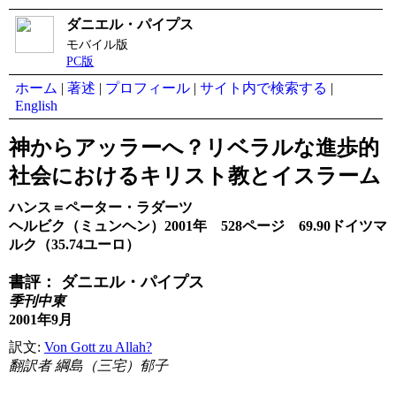
ダニエル・パイプス
モバイル版
PC版
ホーム
|
著述
|
プロフィール
|
サイト内で検索する
|
English
神からアッラーへ？リベラルな進歩的
社会におけるキリスト教とイスラーム
ハンス＝ペーター・ラダーツ
ヘルビク（ミュンヘン）2001年 528ページ 69.90ドイツマ
ルク（35.74ユーロ）
書評： ダニエル・パイプス
季刊中東
2001年9月
訳文:
Von Gott zu Allah?
翻訳者 綱島（三宅）郁子