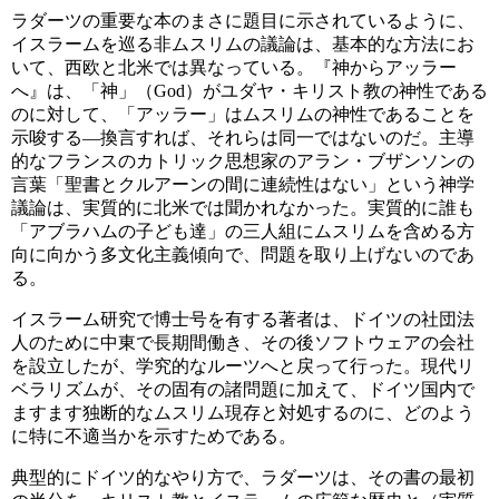
ラダーツの重要な本のまさに題目に示されているように、
イスラームを巡る非ムスリムの議論は、基本的な方法にお
いて、西欧と北米では異なっている。『神からアッラー
へ』は、「神」（God）がユダヤ・キリスト教の神性である
のに対して、「アッラー」はムスリムの神性であることを
示唆する―換言すれば、それらは同一ではないのだ。主導
的なフランスのカトリック思想家のアラン・ブザンソンの
言葉「聖書とクルアーンの間に連続性はない」という神学
議論は、実質的に北米では聞かれなかった。実質的に誰も
「アブラハムの子ども達」の三人組にムスリムを含める方
向に向かう多文化主義傾向で、問題を取り上げないのであ
る。
イスラーム研究で博士号を有する著者は、ドイツの社団法
人のために中東で長期間働き、その後ソフトウェアの会社
を設立したが、学究的なルーツへと戻って行った。現代リ
ベラリズムが、その固有の諸問題に加えて、ドイツ国内で
ますます独断的なムスリム現存と対処するのに、どのよう
に特に不適当かを示すためである。
典型的にドイツ的なやり方で、ラダーツは、その書の最初