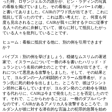
った時、ロサンジェルスの誰かが、ビン・ラディンの写真
の看板を掲げていました。その看板は「ナンバー１の敵」
と書いてありました。CAIRのアワド氏が出てきて、これに
抵抗して言ったのです。これは悪い考えだ、と。何度も何
度も見出されることは、CAIRが我々に対するテロに従事す
る人々のために弁解していて、彼らに対して抵抗したがっ
ている人々を批判していることです。
ヒューム：看板に抵抗する他に、別の例を引用できます
か？
パイプス：別の例を挙げましょう。穏健なムスリムの著述
家で、イスラームについて一冊の本を書いたハリッド・ド
ュランという名前の紳士のことです。CAIRが出てきて、そ
れについて悪意ある攻撃をしました。そして、その結果と
して、ヨルダンの一人の戦闘的イスラーム指導者が、ドュ
ラン氏に死の勅令を出しました。ところで、彼はワシント
ン郊外に暮らしていますが、ヨルダン発のこの勅令を弾劾
する代わりに、CAIRは今まで発生したことを否定したので
す。それで、ここからわかることは、一種のダブルパンチ
なのです。CAIRがあるアメリカ人を攻撃するところで、ヨ
ルダン人が彼に対する潜在的な言論上の犯罪的急襲を始め