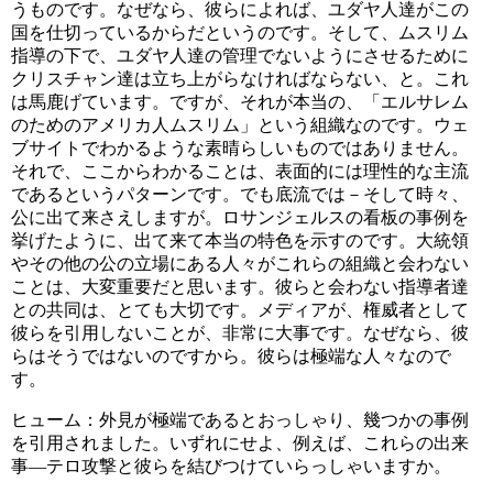
うものです。なぜなら、彼らによれば、ユダヤ人達がこの
国を仕切っているからだというのです。そして、ムスリム
指導の下で、ユダヤ人達の管理でないようにさせるために
クリスチャン達は立ち上がらなければならない、と。これ
は馬鹿げています。ですが、それが本当の、「エルサレム
のためのアメリカ人ムスリム」という組織なのです。ウェ
ブサイトでわかるような素晴らしいものではありません。
それで、ここからわかることは、表面的には理性的な主流
であるというパターンです。でも底流では－そして時々、
公に出て来さえしますが。ロサンジェルスの看板の事例を
挙げたように、出て来て本当の特色を示すのです。大統領
やその他の公の立場にある人々がこれらの組織と会わない
ことは、大変重要だと思います。彼らと会わない指導者達
との共同は、とても大切です。メディアが、権威者として
彼らを引用しないことが、非常に大事です。なぜなら、彼
らはそうではないのですから。彼らは極端な人々なので
す。
ヒューム：外見が極端であるとおっしゃり、幾つかの事例
を引用されました。いずれにせよ、例えば、これらの出来
事―テロ攻撃と彼らを結びつけていらっしゃいますか。