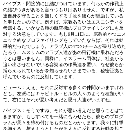
パイプス：間接的には結びつけています。何らかの作戦上
の結びつきがあると言うつもりはありません。ですが、私
達自身を守ることを難しくする手段を彼らが奨励している
と申したいのです。例えば、宗教あるいはエスニシティを
考慮する、いかなる種の航空機のプロファイリングにも反
対する決意をしています。もし9月11日に、宗教的かつエス
ニック的なプロファイリングをしていたならば、それは効
果的だったでしょう。アラブ人の4つのチームが乗り込めた
だろう、ムスリムのアラブ人達があの飛行機に乗れただろ
うとは思いません。同様に、イスラーム団体は、社会から
追い出させないでいる容疑者の移民達を匿い、なぜ彼らが
捕らえられているかを知らせないままでいる、秘密証拠と
呼んでいるものに反対しています。
ヒューム：えぇ、それに反対する多くの仲間がいますけれ
ども。左派にはキャピトル・ヒルの人々のような種類がい
て、右にはそれが悪い考えだと思う人達がいますね。
パイプス：そうですね、それが悪い考えだと思うことはで
きますが、もしすべてを一緒に合わせたら、彼らのプログ
ラムが我々を締め付けるものだとわかります。我々に打撃
を与える、与えようとしたがる人々に反対する行動を起こ