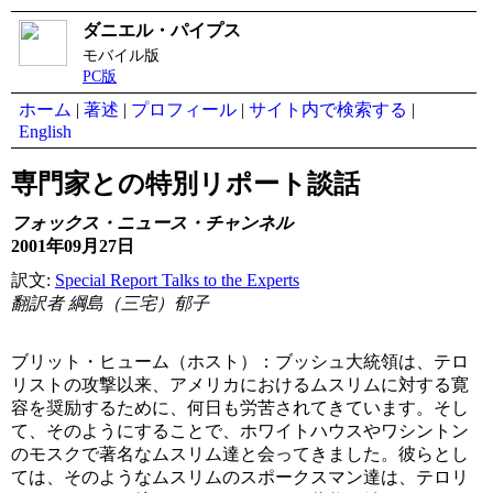
ダニエル・パイプス
モバイル版
PC版
ホーム
|
著述
|
プロフィール
|
サイト内で検索する
|
English
専門家との特別リポート談話
フォックス・ニュース・チャンネル
2001年09月27日
訳文:
Special Report Talks to the Experts
翻訳者 綱島（三宅）郁子
ブリット・ヒューム（ホスト）：ブッシュ大統領は、テロ
リストの攻撃以来、アメリカにおけるムスリムに対する寛
容を奨励するために、何日も労苦されてきています。そし
て、そのようにすることで、ホワイトハウスやワシントン
のモスクで著名なムスリム達と会ってきました。彼らとし
ては、そのようなムスリムのスポークスマン達は、テロリ