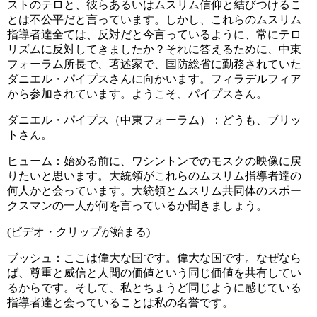
ストのテロと、彼らあるいはムスリム信仰と結びつけるこ
とは不公平だと言っています。しかし、これらのムスリム
指導者達全ては、反対だと今言っているように、常にテロ
リズムに反対してきましたか？それに答えるために、中東
フォーラム所長で、著述家で、国防総省に勤務されていた
ダニエル・パイプスさんに向かいます。フィラデルフィア
から参加されています。ようこそ、パイプスさん。
ダニエル・パイプス（中東フォーラム）：どうも、ブリッ
トさん。
ヒューム：始める前に、ワシントンでのモスクの映像に戻
りたいと思います。大統領がこれらのムスリム指導者達の
何人かと会っています。大統領とムスリム共同体のスポー
クスマンの一人が何を言っているか聞きましょう。
(ビデオ・クリップが始まる)
ブッシュ：ここは偉大な国です。偉大な国です。なぜなら
ば、尊重と威信と人間の価値という同じ価値を共有してい
るからです。そして、私とちょうど同じように感じている
指導者達と会っていることは私の名誉です。