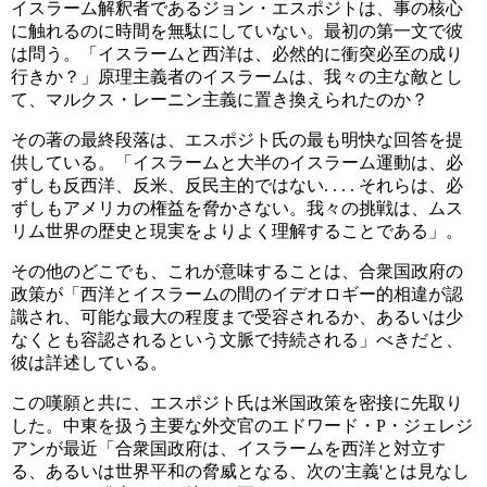
イスラーム解釈者であるジョン・エスポジトは、事の核心
に触れるのに時間を無駄にしていない。最初の第一文で彼
は問う。「イスラームと西洋は、必然的に衝突必至の成り
行きか？」原理主義者のイスラームは、我々の主な敵とし
て、マルクス・レーニン主義に置き換えられたのか？
その著の最終段落は、エスポジト氏の最も明快な回答を提
供している。「イスラームと大半のイスラーム運動は、必
ずしも反西洋、反米、反民主的ではない. . . . それらは、必
ずしもアメリカの権益を脅かさない。我々の挑戦は、ムス
リム世界の歴史と現実をよりよく理解することである」。
その他のどこでも、これが意味することは、合衆国政府の
政策が「西洋とイスラームの間のイデオロギー的相違が認
識され、可能な最大の程度まで受容されるか、あるいは少
なくとも容認されるという文脈で持続される」べきだと、
彼は詳述している。
この嘆願と共に、エスポジト氏は米国政策を密接に先取り
した。中東を扱う主要な外交官のエドワード・P・ジェレジ
アンが最近「合衆国政府は、イスラームを西洋と対立す
る、あるいは世界平和の脅威となる、次の'主義'とは見なし