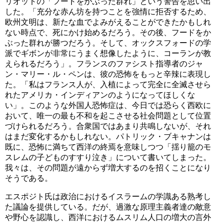
リオットの「フードをかぶった群れ」という警告を思い出
した。「充分な赤ん坊を持つことを強情に拒否するため、
欧州文明は、新たな血でよみがえることができたかもしれ
ない時点で、死にかけ始めるだろう。その後、フードをか
ぶった群れが勝つだろう。そして、オックスフォードの学
派でギボンが非常にうまく想像したように、コーランが教
えられるだろう」。フランスのファシスト指導者のジャ
ン・マリー・ル・ペンは、彼の恐怖をもっと辛辣に表現し
た。「私はフランス人が、入植によって完全に全滅させら
れたアメリカ・インディアンのようになってほしくな
い」。このような外国人恐怖症は、今日では恐らく西欧に
おいて、唯一の最も不和を起こさせる社会問題として位置
づけられるだろう。合衆国ではあまり共鳴しないが、それ
はまだ変化するかもしれない。パトリック・ブキャナンは
既に、恐怖に満ちて西洋の終焉を意味しつつ「揺り籠のモ
スレムの子どものすすり泣き」について書いてしまった。
我々は、その問題が遠からず増大するのを招くことになり
そうである。
エスポジト氏は政治におけるイスラームの学識ある熟考し
た議論を提供している。だが、過激な原理主義者達の敵意
や野心を認識し、西洋におけるムスリム人口の増大の言外