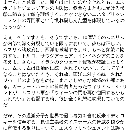
ません」と発表した。彼らは正しいのか？それとも、エス
ポジトとジェレジアンの両氏は、鉄拳をまともに受ける状
態に陥るまで敵を理解することができないエスタブリッシ
ュメントの専門家という慣れ親しんだ型を体現しているの
だろうか？
えぇ、そうですとも、そうですとも。10億近くのムスリム
が内部で深く分裂している限りにおいて、彼らは正しい。
ムスリム諸政府は、西洋を威嚇するより、もっと頻繁に協
力する。トルコ、サウジアラビア、インドネシアのことを
考えよ。さらに、イラクのクウェート侵攻が確証したよう
に、ムスリムは政治的に統一されていないし、決してそう
なることはないだろう。それ故、西洋に対する統一された
ジハードのようなものは、まことしやかな領域の外部にあ
る。ガーリー・ハートの前助言者だったウィリアム・S・リ
ンドが、ムスリム軍が「ウィーンの門を再び包囲するかも
しれない」と心配する時、彼は全く幻想に耽溺しているの
だ。
だが、その過激分子が世界で最も毒気を含む反米イデオロ
ギーを信奉する、原理主義者のイスラームの脅威を穏やか
に宣伝する限りにおいて、エスタブリッシュメントは誤っ