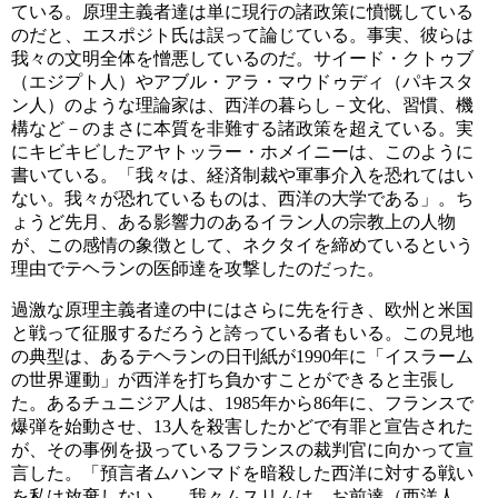
ている。原理主義者達は単に現行の諸政策に憤慨している
のだと、エスポジト氏は誤って論じている。事実、彼らは
我々の文明全体を憎悪しているのだ。サイード・クトゥブ
（エジプト人）やアブル・アラ・マウドゥディ（パキスタ
ン人）のような理論家は、西洋の暮らし－文化、習慣、機
構など－のまさに本質を非難する諸政策を超えている。実
にキビキビしたアヤトッラー・ホメイニーは、このように
書いている。「我々は、経済制裁や軍事介入を恐れてはい
ない。我々が恐れているものは、西洋の大学である」。ち
ょうど先月、ある影響力のあるイラン人の宗教上の人物
が、この感情の象徴として、ネクタイを締めているという
理由でテヘランの医師達を攻撃したのだった。
過激な原理主義者達の中にはさらに先を行き、欧州と米国
と戦って征服するだろうと誇っている者もいる。この見地
の典型は、あるテヘランの日刊紙が1990年に「イスラーム
の世界運動」が西洋を打ち負かすことができると主張し
た。あるチュニジア人は、1985年から86年に、フランスで
爆弾を始動させ、13人を殺害したかどで有罪と宣告された
が、その事例を扱っているフランスの裁判官に向かって宣
言した。「預言者ムハンマドを暗殺した西洋に対する戦い
を私は放棄しない. . . . 我々ムスリムは、お前達（西洋人