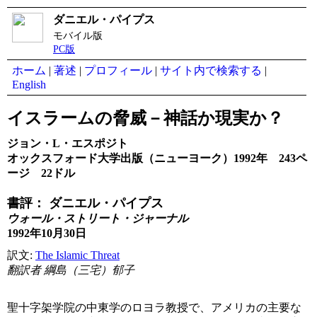
ダニエル・パイプス
モバイル版
PC版
ホーム
|
著述
|
プロフィール
|
サイト内で検索する
|
English
イスラームの脅威－神話か現実か？
ジョン・L・エスポジト
オックスフォード大学出版（ニューヨーク）1992年 243ペ
ージ 22ドル
書評： ダニエル・パイプス
ウォール・ストリート・ジャーナル
1992年10月30日
訳文:
The Islamic Threat
翻訳者 綱島（三宅）郁子
聖十字架学院の中東学のロヨラ教授で、アメリカの主要な