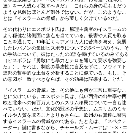
達）を一人残らず殺すべきだ」。これらの身の毛もよだつ
ような見解はほとんど例外ではない。だが、このようなこ
とは『イスラームの脅威』から著しく欠けているのだ。
その代わりにエスポジト氏は、原理主義者のイスラームの
より穏健な諸側面に焦点を当てている。殺害や人質を取る
ことを通して、10年近くもアメリカ人に苦痛を与え、急襲
したレバノンの集団ヒスボラについての6ページのうち、そ
の手法について、彼はたったの8語を捧げているのみである
（ヒスボラは「勇敢にも暴力とテロを通して要求を強要し
た」）。それは、制度の暴虐性に言及せずに、ソヴィエト
連邦の哲学的な土台を分析することに似ている。もし、そ
の意図が一致すべきならば、その効果は誤導することだ。
『イスラームの脅威』は、その他にも何か非常に重要なこ
とに欠けている。エスポジト氏は、低い西洋の出生率や西
欧と北米への何百万人ものムスリム移民について一言も述
べていない。だが、文化的冠水の予想は、ムスリムのミサ
イルや人質を取ることよりもさらに、欧州の右翼達に警告
するイスラームの脅威なのである。たとえは、『スペクテ
ーター』誌に書きながら、チャールズ・ムーアはT・S・エ